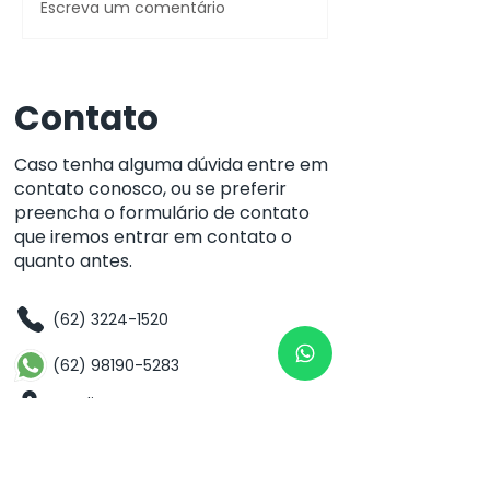
Preserve seu legado
Escreva um comentário
Não deixe sua
memórias se
perderem no 
Contato
Caso tenha alguma dúvida entre em
contato conosco, ou se preferir
preencha o formulário de contato
que iremos entrar em contato o
quanto antes.
(62) 3224-1520
(62) 98190-5283
Localização
Rua 82 Nº127 - Setor Sul
CEP:
74.083.010