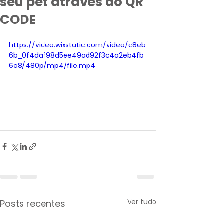
seu pet através do QR
CODE
https://video.wixstatic.com/video/c8eb
6b_0f4daf98d5ee49ad92f3c4a2eb4fb
6e8/480p/mp4/file.mp4
Ver tudo
Posts recentes