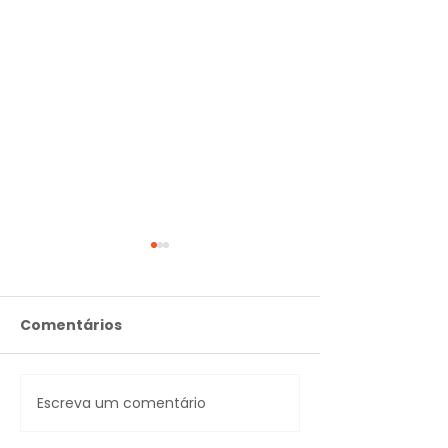
Comentários
QR Code Mem
Escreva um comentário
Não deixe suas
memórias se