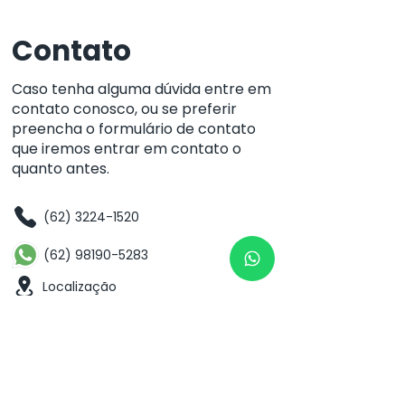
perderem no tempo.
Contato
Caso tenha alguma dúvida entre em
contato conosco, ou se preferir
preencha o formulário de contato
que iremos entrar em contato o
quanto antes.
(62) 3224-1520
(62) 98190-5283
Localização
Rua 82 Nº127 - Setor Sul
CEP:
74.083.010
Goiânia - GO