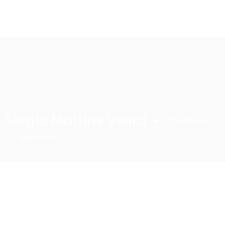
 Sérgio Martins Vieira
Administrador
r
0
seguindo