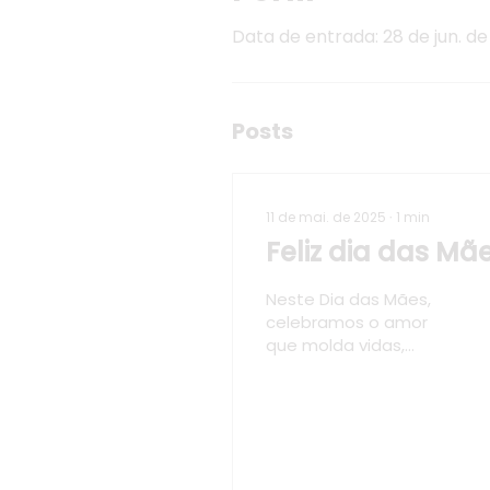
Data de entrada: 28 de jun. de
Posts
11 de mai. de 2025
∙
1
min
Feliz dia das Mã
Neste Dia das Mães,
celebramos o amor
que molda vidas,
embala memórias e
atravessa o tempo. Às
mães presentes e
àquelas que habitam
o...