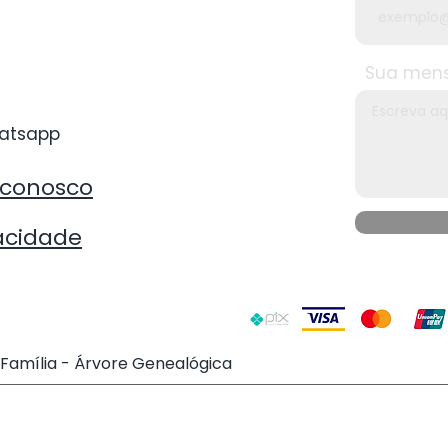
Sua men
hatsapp
 conosco
vacidade
e Família - Árvore Genealógica
Termos e condições
Políticas de Compra
Polí