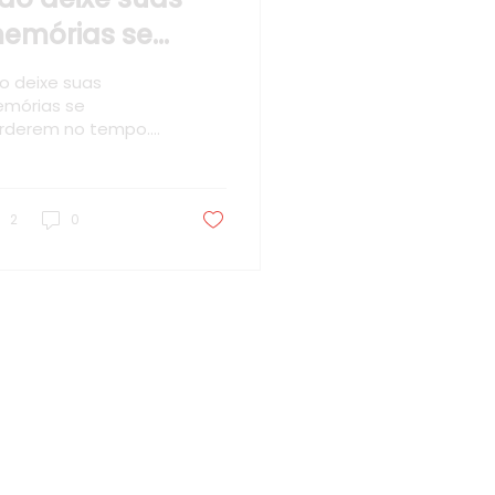
emórias se
erderem no
o deixe suas
empo.
mórias se
rderem no tempo.
caneie o QR CODE e
nheça as histórias
r trás das imagens.
2
0