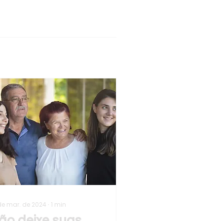
de mar. de 2024
∙
1
min
ão deixe suas