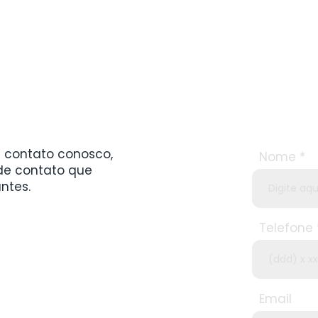
 contato conosco,
Nome
 de contato que
antes.
Telefone
Email