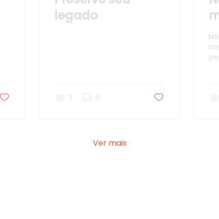
legado
m
p
Nã
t
me
pe
Es
co
po
3
0
Ver mais