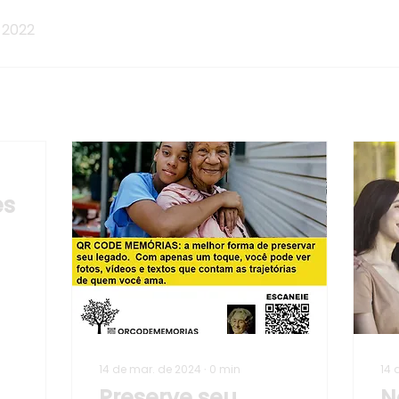
 2022
es
14 de mar. de 2024
∙
0
min
14 
Preserve seu
N