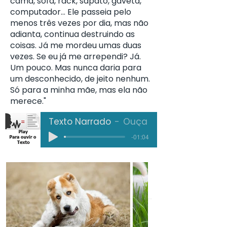
cama, sofá, rack, sapato, gaveta,
computador… Ele passeia pelo
menos três vezes por dia, mas não
adianta, continua destruindo as
coisas. Já me mordeu umas duas
vezes. Se eu já me arrependi? Já.
Um pouco. Mas nunca daria para
um desconhecido, de jeito nenhum.
Só para a minha mãe, mas ela não
merece."
Texto Narrado
Ouça
-01:04