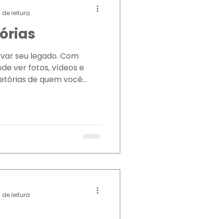
 de leitura
órias
var seu legado. Com
e ver fotos, vídeos e
etórias de quem você...
 de leitura