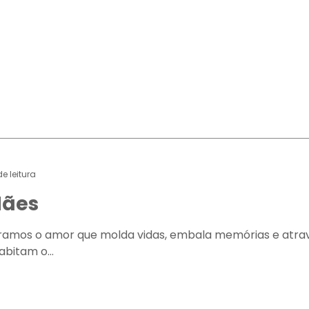
de leitura
Mães
bramos o amor que molda vidas, embala memórias e atra
bitam o...