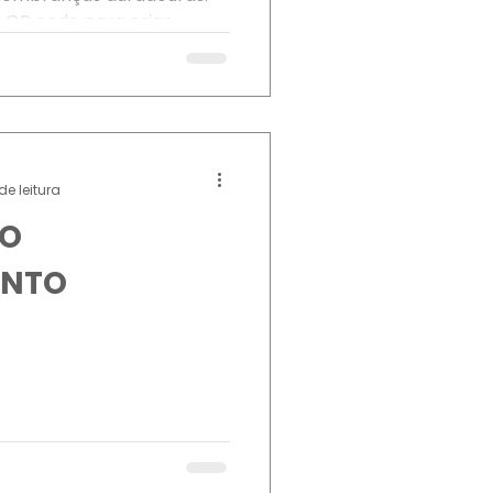
 QR code para criar...
de leitura
LO
ENTO