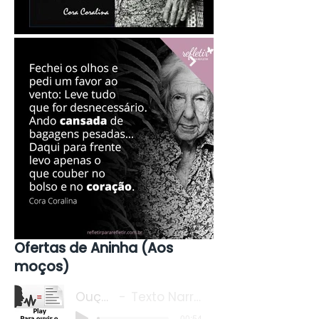
Visite Também
museucoracoralina.com.br
Ofertas de Aninha (Aos
moços)
Ouça o
Texto Narrado
-00:54