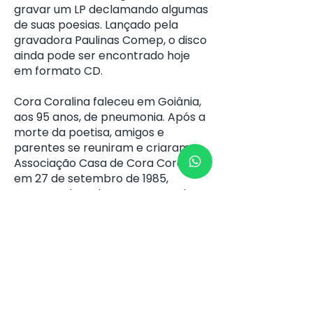
gravar um LP declamando algumas
de suas poesias. Lançado pela
gravadora Paulinas Comep, o disco
ainda pode ser encontrado hoje
em formato CD.
Cora Coralina faleceu em Goiânia,
aos 95 anos, de pneumonia. Após a
morte da poetisa, amigos e
parentes se reuniram e criaram a
Associação Casa de Cora Coralina
em 27 de setembro de 1985,
mantenedora do Museu Casa de
Cora Coralina. Entidade de direito
privado, sem fins lucrativos, regido
por um Estatuto, que tem como
finalidade: “ projetar, executar,
colaborar e incentivar atividades
culturais, artísticas, educacionais,
ambientais, visando, sobretudo, a