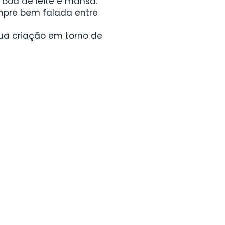
 boa de leite e mansa.
mpre bem falada entre
sua criação em torno de