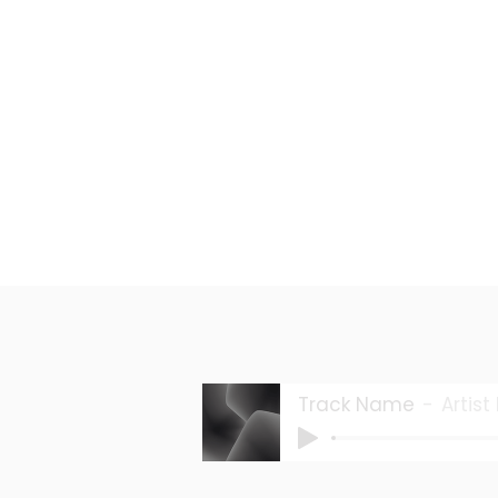
Track Name
Artis