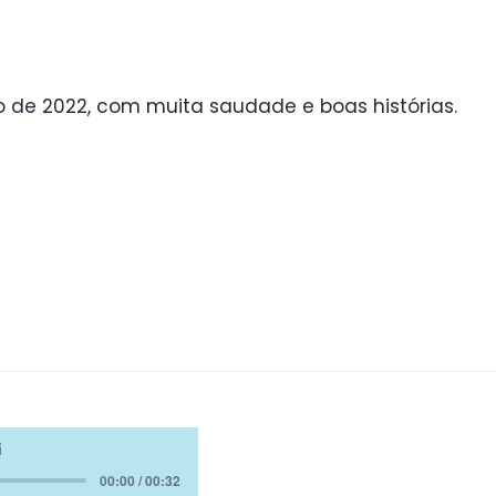
o de 2022, com muita saudade e boas histórias.
i
00:00 / 00:32