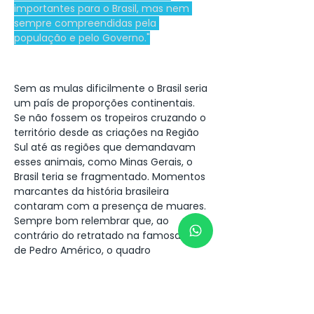
importantes para o Brasil, mas nem 
sempre compreendidas pela 
população e pelo Governo."
Sem as mulas dificilmente o Brasil seria 
um país de proporções continentais.  
Se não fossem os tropeiros cruzando o 
território desde as criações na Região 
Sul até as regiões que demandavam 
esses animais, como Minas Gerais, o 
Brasil teria se fragmentado. Momentos 
marcantes da história brasileira 
contaram com a presença de muares. 
Sempre bom relembrar que, ao 
contrário do retratado na famosa obra 
de Pedro Américo, o quadro 
Independência ou Morte, D. Pedro I 
estava às margens do Ipiranga com 
sua mula. Os muares eram preferidos 
em relação aos cavalos tanto para 