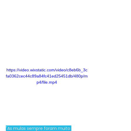
https://video.wixstatic.com/video/c8eb6b_3c
fa0362cec44c89a84fc41ed25451db/480p/m
p4/file.mp4
"As mulas sempre foram muito 