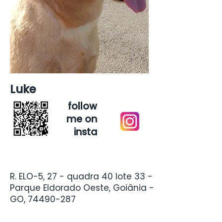
Luke
follow
me on
insta
R. ELO-5, 27 - quadra 40 lote 33 -
Parque Eldorado Oeste, Goiânia -
GO,
74490-287