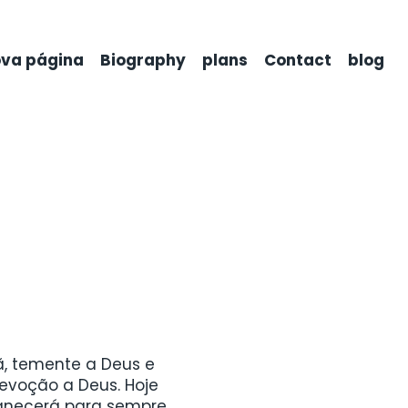
va página
Biography
plans
Contact
blog
, temente a Deus e
evoção a Deus. Hoje
manecerá para sempre