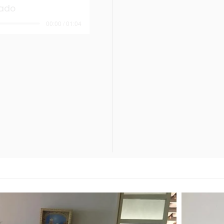
rado
00:00 / 01:04