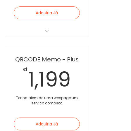
Adquiria Já
1 Página Exclusiva
1 Texto de Apresentação
QRCODE Memo - Plus
biográfica média 500
caracteres
1,199R
1,199
R$
2 Galerias com até 20 fotos
1 Texto biografia completo
Tenha além de uma webpage um
1 Áudio narrativo.
serviço completo
1 Vídeo depoimento ou
outros
Adquiria Já