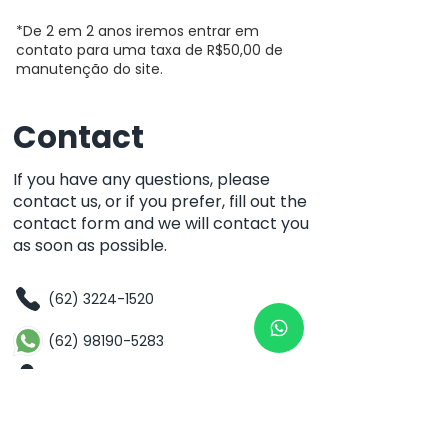
Qr code com acesso ao
perfil do falecido.
*De 2 em 2 anos iremos entrar em
contato para uma taxa de R$50,00 de
Fotos
manutenção do site.
Uma breve biografia
Contact
Mensagem bíblica ou de
apoio homenageando a
If you have any questions, please
pessoa.
contact us, or if you prefer, fill out the
contact form and we will contact you
Áudio do texto ou biografia
as soon as possible.
90 dias migração do plano
para Mem.Póstumas com o
(62) 3224-1520
crédito.
(62) 98190-5283
Location
82 Street No. 127 - South Sector
CEP:
74.083.010