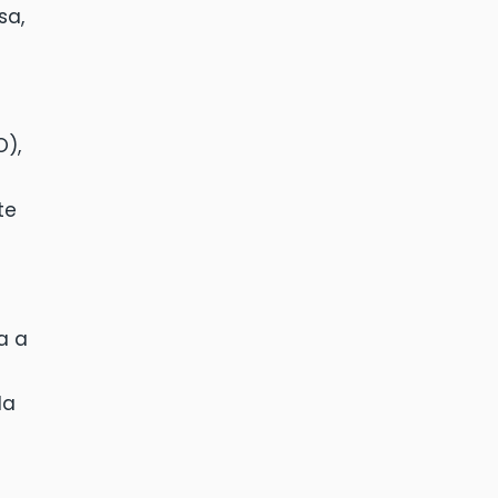
sa,
O),
te
a a
da