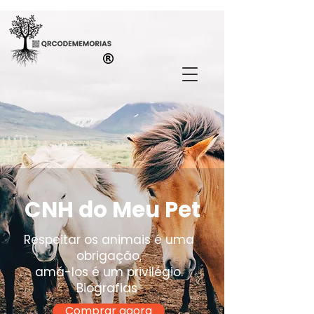
CNH do Meu Pet
Respeitar os animais é uma
obrigação,
amá-los é um privilégio.
Biografias
Comprar agora