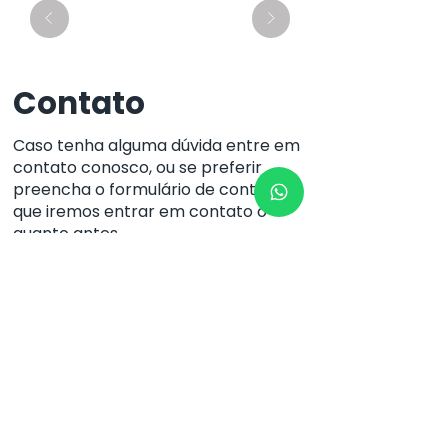
Contato
Caso tenha alguma dúvida entre em
contato conosco, ou se preferir
preencha o formulário de contato
que iremos entrar em contato o
quanto antes.
(62) 3224-1520
(62) 98190-5283
Localização
Rua 82 Nº127 - Setor Sul
CEP:
74.083.010