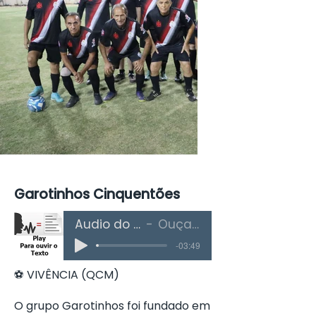
Garotinhos Cinquentões
Áudio do Texto
Ouça Aqui
-03:49
⚽ VIVÊNCIA (QCM)
O grupo Garotinhos foi fundado em